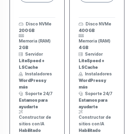
Disco NVMe
Disco NVMe
200 GB
400 GB
Memoria (RAM)
Memoria (RAM)
2 GB
4 GB
Servidor
Servidor
LiteSpeed +
LiteSpeed +
LSCache
LSCache
Instaladores
Instaladores
WordPress y
WordPress y
más
más
Soporte 24/7
Soporte 24/7
Estamos para
Estamos para
ayudarte
ayudarte
Constructor de
Constructor de
sitios con IA
sitios con IA
Habilitado
Habilitado