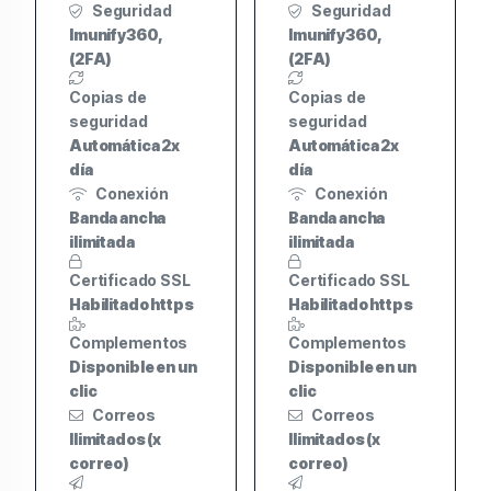
Seguridad
Seguridad
Imunify360,
Imunify360,
(2FA)
(2FA)
Copias de
Copias de
seguridad
seguridad
Automática 2x
Automática 2x
día
día
Conexión
Conexión
Banda ancha
Banda ancha
ilimitada
ilimitada
Certificado SSL
Certificado SSL
Habilitado https
Habilitado https
Complementos
Complementos
Disponible en un
Disponible en un
clic
clic
Correos
Correos
Ilimitados (x
Ilimitados (x
correo)
correo)