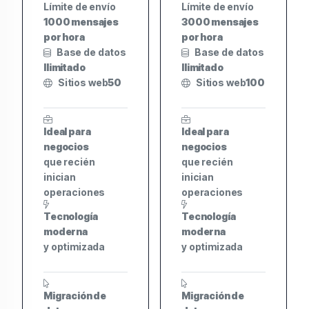
Límite de envío
Límite de envío
1000 mensajes
3000 mensajes
por hora
por hora
Base de datos
Base de datos
Ilimitado
Ilimitado
Sitios web
50
Sitios web
100
Ideal para
Ideal para
negocios
negocios
que recién
que recién
inician
inician
operaciones
operaciones
Tecnología
Tecnología
moderna
moderna
y optimizada
y optimizada
Migración de
Migración de