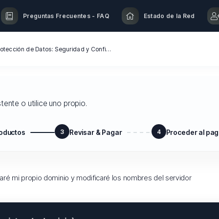
Preguntas Frecuentes - FAQ
Estado de la Red
Soporte Garantizado con Protección de Datos: Seguridad y Confianza en Cada Paso | Cloud World ProX
tente o utilice uno propio.
roductos
3
Revisar & Pagar
4
Proceder al pa
aré mi propio dominio y modificaré los nombres del servidor