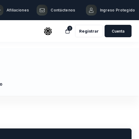
Afiliaciones
Contáctenos
Ingreso Protegido️
0
Registrar
Cuenta
go