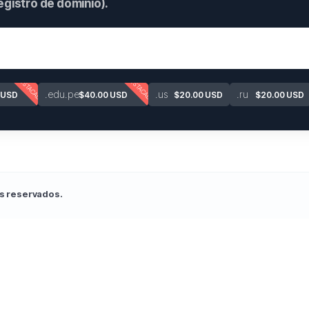
gistro de dominio).
DESTACADO
DESTACADO
.edu.pe
.us
.ru
 USD
$40.00 USD
$20.00 USD
$20.00 USD
s reservados.