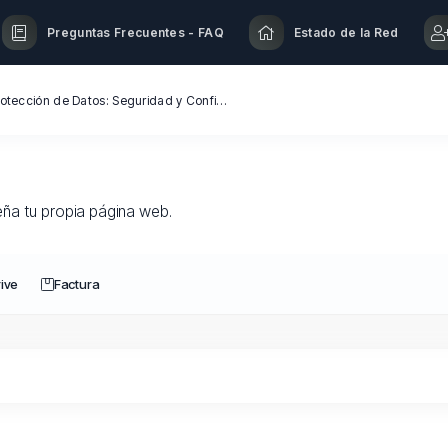
Preguntas Frecuentes - FAQ
Estado de la Red
Soporte Garantizado con Protección de Datos: Seguridad y Confianza en Cada Paso | Cloud World ProX
eña tu propia página web.
ive
Factura